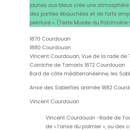
jaunes aux bleus crée une atmosphère cl
des parties ébauchées et de forts empa
peinture ».
(Texte Musée du Patrimoine O
1870 Courdouan
1880 Courdouan
Vincent Courdouan, Vue de la rade de 
Corniche de Tamaris 1872 Courdouan
Bord de côte méditerranéenne, les Sa
Anse des Sablettes animée 1882 Cour
Vincent Courdouan
Vincent Courdouan -Rade de Toulo
de « l’anse du palmier », ou des