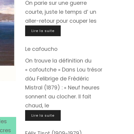
On parie sur une guerre
courte, juste le temps d’ un
aller-retour pour couper les
Lire la suite
Le cafoucho
On trouve la définition du
« cafoutche » Dans Lou trésor
dóu Felibrige de Frédéric
Mistral (1879) : « Neuf heures
sonnent au clocher. Il fait
chaud, le
Lire la suite
des
ocres
Félix Tisot (1909-1979)