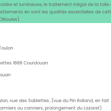
aire et lumineuse, le traitement inégal de la toile
ttements en sont les qualités essentielles de cet
llioules)
Toulon
blettes 1888 Courdouan
douan
n, vue des Sablettes…(vue du Pin Rolland, en fait
 carmiers ou canniers, prolongement du Lazaret)