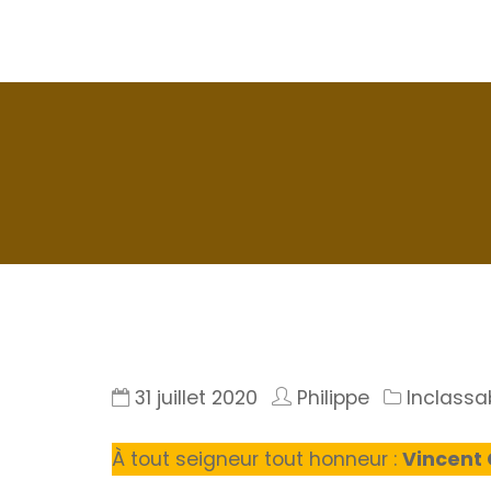
La Seyne en 1900
Histoire de La Seyne sur Mer
31 juillet 2020
Philippe
Inclassa
À tout seigneur tout honneur :
Vincent 