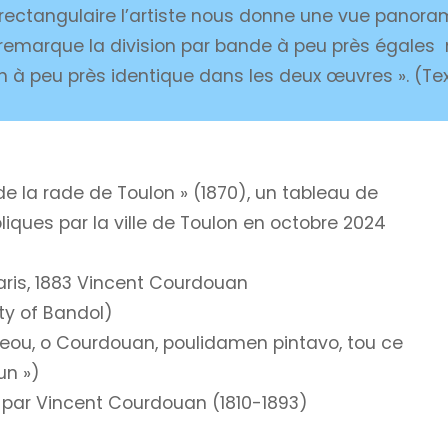
 rectangulaire l’artiste nous donne une vue panor
n remarque la division par bande à peu près égales
n à peu près identique dans les deux œuvres ». (Te
e la rade de Toulon » (1870), un tableau de
iques par la ville de Toulon en octobre 2024
aris, 1883 Vincent Courdouan
ty of Bandol)
nceou, o Courdouan, poulidamen pintavo, tou ce
un »)
2 par Vincent Courdouan (1810-1893)