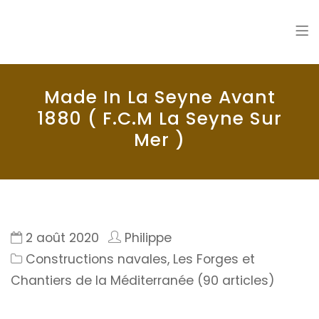
La Seyne en 1900
Histoire de La Seyne sur Mer
Made In La Seyne Avant
1880 ( F.C.M La Seyne Sur
Mer )
2 août 2020
Philippe
Constructions navales
,
Les Forges et
Chantiers de la Méditerranée (90 articles)