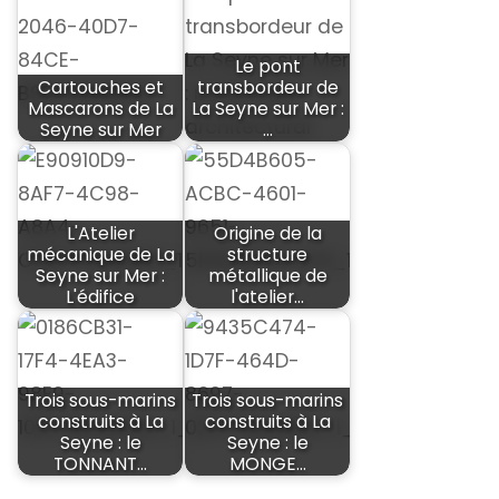
Le pont
Cartouches et
transbordeur de
Mascarons de La
La Seyne sur Mer :
Seyne sur Mer
…
L'Atelier
Origine de la
mécanique de La
structure
Seyne sur Mer :
métallique de
L'édifice
l'atelier…
Trois sous-marins
Trois sous-marins
construits à La
construits à La
Seyne : le
Seyne : le
TONNANT…
MONGE…