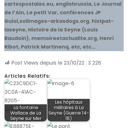
cartespostales.eu, englishrussia, Le Journal
de l’Ain, Le petit Var, conférences JP
Guiol,solimages-arkasdogs.org, histpat-
laseyne, Histoire de la Seyne (Louis
Baudoin), memoireetactualite.org, Henri
Ribot, Patrick Martinenq, etc, etc…
Post Views depuis le 23/10/22 :
3 226
Articles Relatifs:
Les hôpitaux
La fontaine
militaires à La
Wallace de La
Seyne (Guerre 14-
Seyne sur Mer
18)