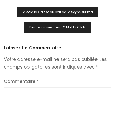
Navigation
Le Môle, la Caisse au port de La Seyne sur mer
De
L’article
Destins croisés : Les F.C.M et la C.N.M
Laisser Un Commentaire
Votre adresse e-mail ne sera pas publiée.
Les
champs obligatoires sont indiqués avec
*
Commentaire
*