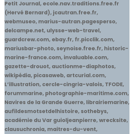
Petit Journal, ecole.nav.traditions.free.fr
(Hervé Bernard), jcautran.free.fr,
webmuseo, marius-autran.pagesperso,
delcampe.net, ulysse-web-travel,
guardcrew.com, ebay.fr, fr.picclik.com,
mariusbar-photo, seynoise.free.fr, historic-
marine-france.com, invaluable.com,
gazette-drouot, auctionme-diaphotos,
wikipédia, picasaweb, artcurial.com,
L’illustration, cercle-cingria-valois, TFODE,
forummarine, photographie-maritime.com,
Navires de la Grande Guerre, librairiemarine,
aufildesmotsetdelhistoire, sothebys,
académie du Var guioljeanpierre, wrecksite,
clausuchronia, maitres-du-vent,