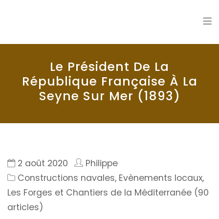
La Seyne en 1900
Histoire de La Seyne sur Mer
Le Président De La
République Française À La
Seyne Sur Mer (1893)
2 août 2020
Philippe
Constructions navales
,
Evènements locaux
,
Les Forges et Chantiers de la Méditerranée (90
articles)