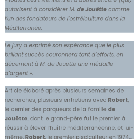
autorisent à considérer M.
de Jouëtte
comme
l’un des fondateurs de l’ostréiculture dans la
Méditerranée.
Le jury a exprimé son espérance que le plus
brillant succès couronnera tant d’efforts, en
décernant à M. de Jouëtte une médaille
d’argent ».
Article élaboré après plusieurs semaines de
recherches, plusieurs entretiens avec
Robert
,
le dernier des parqueurs de la famille
de
Jouëtte
, dont le grand-père fut le premier à
réussir à élever l’huître méditerranéenne, et lui-
même,
Robert
, le premier pisciculteur en 1974…