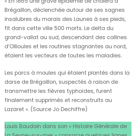
« En 1865 une grave épidémie de choléra à
Brégaillon, déclenchée autour de ses sagnes
insalubres du marais des Launes à ses pieds,
fit dans cette ville 500 morts. Le delta du
grand-vallat au sud, descendant des collines
d’Ollioules et les routines stagnantes au nord,
étaient les vecteurs de toutes les maladies.
Les parcs à moules qui étaient plantés dans la
darse de Brégaillon, suspectés à raison de
transmettre les fièvres typhoïdes, furent
finalement supprimés et reconstruits au
Lazaret ». (Source Jo Dechiffre)
Louis Baudoin dans son « Histoire Générale de
La Seyne-sur-mer » consacre quelques lignes