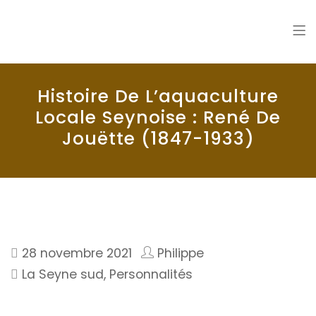
La Seyne en 1900
Histoire de La Seyne sur Mer
Histoire De L’aquaculture
Locale Seynoise : René De
Jouëtte (1847-1933)
28 novembre 2021
Philippe
La Seyne sud
,
Personnalités