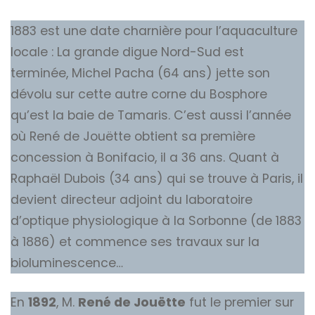
1883 est une date charnière pour l’aquaculture
locale : La grande digue Nord-Sud est
terminée, Michel Pacha (64 ans) jette son
dévolu sur cette autre corne du Bosphore
qu’est la baie de Tamaris. C’est aussi l’année
où René de Jouëtte obtient sa première
concession à Bonifacio, il a 36 ans. Quant à
Raphaël Dubois (34 ans) qui se trouve à Paris, il
devient directeur adjoint du laboratoire
d’optique physiologique à la Sorbonne (de 1883
à 1886) et commence ses travaux sur la
bioluminescence…
En
1892
, M.
René de Jouëtte
fut le premier sur