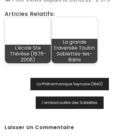
Articles Relatifs:
La grande
L'école Ste
traversée Toulon
Thérèse (1876-
Sablettes-les-
2008)
Bains
Navigation
La Philharmonique Seynoise (1840)
De
L’article
L’embarcadère des Sablettes
Laisser Un Commentaire