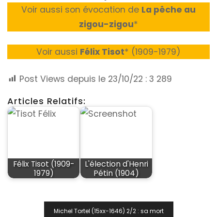
Voir aussi son évocation de
La pêche au
zigou-zigou
*
Voir aussi
Félix Tisot
*
(1909-1979)
Post Views depuis le 23/10/22 :
3 289
Articles Relatifs:
Félix Tisot (1909-
L'élection d'Henri
1979)
Pétin (1904)
Navigation
Michel Tortel (15xx-1646) 2/2 : sa mort