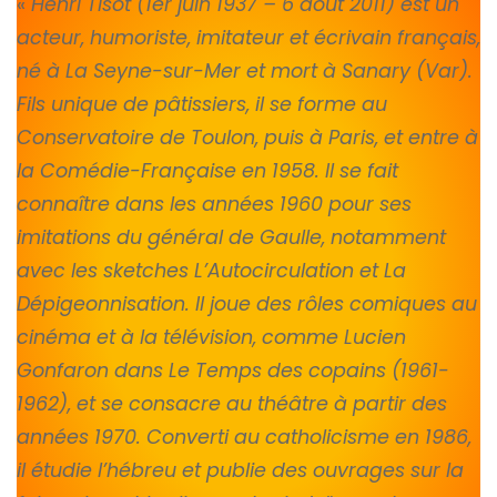
«
Henri Tisot (1er juin 1937 – 6 août 2011) est un
acteur, humoriste, imitateur et écrivain français,
né à La Seyne-sur-Mer et mort à Sanary (Var).
Fils unique de pâtissiers, il se forme au
Conservatoire de Toulon, puis à Paris, et entre à
la Comédie-Française en 1958. Il se fait
connaître dans les années 1960 pour ses
imitations du général de Gaulle, notamment
avec les sketches L’Autocirculation et La
Dépigeonnisation. Il joue des rôles comiques au
cinéma et à la télévision, comme Lucien
Gonfaron dans Le Temps des copains (1961-
1962), et se consacre au théâtre à partir des
années 1970. Converti au catholicisme en 1986,
il étudie l’hébreu et publie des ouvrages sur la