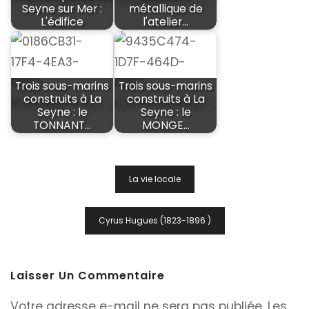
Seyne sur Mer :
métallique de
L'édifice
l'atelier…
Trois sous-marins
Trois sous-marins
construits à La
construits à La
Seyne : le
Seyne : le
TONNANT…
MONGE…
Navigation
La vie locale
De
L’article
Cyrus Hugues (1823-1896 )
Laisser Un Commentaire
Votre adresse e-mail ne sera pas publiée.
Les