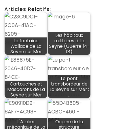
Articles Relatifs:
Les hôpitaux
La fontaine
militaires à La
Wallace de La
Seyne (Guerre 14-
Seyne sur Mer
18)
Le pont
Cartouches et
transbordeur de
Mascarons de La
La Seyne sur Mer :
Seyne sur Mer
…
L'Atelier
Origine de la
mécanique de La
structure