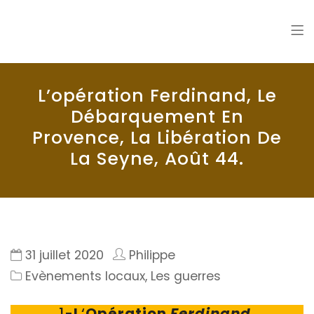
La Seyne en 1900
Histoire de La Seyne sur Mer
L’opération Ferdinand, Le
Débarquement En
Provence, La Libération De
La Seyne, Août 44.
31 juillet 2020
Philippe
Evènements locaux
,
Les guerres
1-
L
‘
Opération
Ferdinand