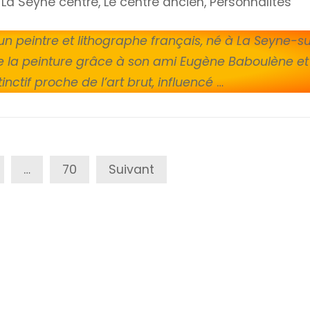
La Seyne centre
,
Le centre ancien
,
Personnalités
st un peintre et lithographe français, né à La Seyne-s
vre la peinture grâce à son ami Eugène Baboulène et
inctif proche de l’art brut, influencé
…
…
70
Suivant