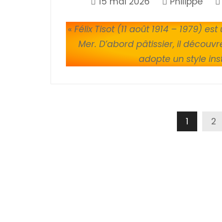
15 mai 2026
Philippe
«
Félix Tisot (11 août 1914 – 1979) e
Mer. D’abord pâtissier, il décou
adopte un style inst
Pagination
1
2
Des
Publications