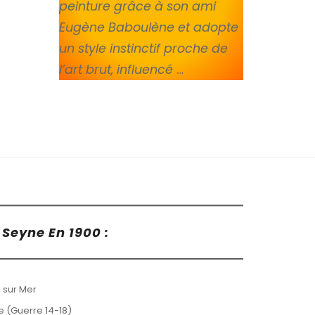
peinture grâce à son ami
Eugène Baboulène et adopte
un style instinctif proche de
l’art brut, influencé
…
Seyne En 1900 :
 sur Mer
ne (Guerre 14-18)