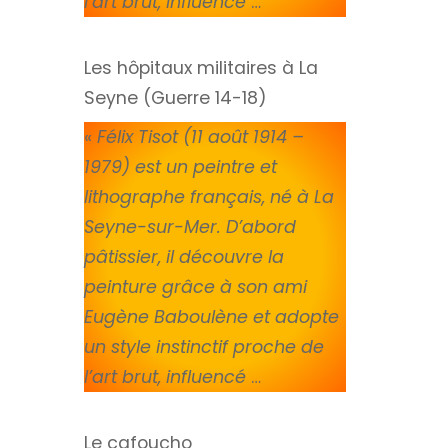
l’art brut, influencé
…
Les hôpitaux militaires à La
Seyne (Guerre 14-18)
«
Félix Tisot (11 août 1914 –
1979) est un peintre et
lithographe français, né à La
Seyne-sur-Mer. D’abord
pâtissier, il découvre la
peinture grâce à son ami
Eugène Baboulène et adopte
un style instinctif proche de
l’art brut, influencé
…
Le cafoucho