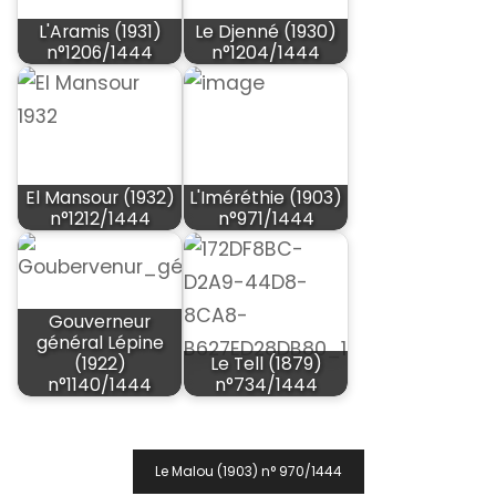
L'Aramis (1931)
Le Djenné (1930)
n°1206/1444
n°1204/1444
El Mansour (1932)
L'Iméréthie (1903)
n°1212/1444
n°971/1444
Gouverneur
général Lépine
(1922)
Le Tell (1879)
n°1140/1444
n°734/1444
Navigation
Le Malou (1903) n° 970/1444
De