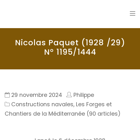
La Seyne en 1900
Histoire de La Seyne sur Mer
Nicolas Paquet (1928 /29)
N° 1195/1444
29 novembre 2024
Philippe
Constructions navales
,
Les Forges et
Chantiers de la Méditerranée (90 articles)