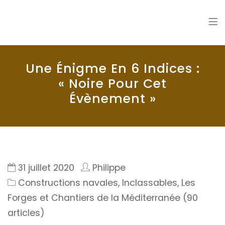
La Seyne en 1900
Histoire de La Seyne sur Mer
Une Énigme En 6 Indices :
« Noire Pour Cet
Évènement »
31 juillet 2020
Philippe
Constructions navales
,
Inclassables
,
Les
Forges et Chantiers de la Méditerranée (90
articles)