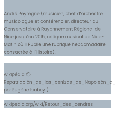
André Peyrègne (musicien, chef d’orchestre,
musicologue et conférencier, directeur du
Conservatoire à Rayonnement Régional de
Nice jusqu’en 2015, critique musical de Nice-
Matin où il Publie une rubrique hebdomadaire
consacrée à l’Histoire).
wikipédia 🙁
Repatriación_de_las_cenizas_de_Napoleón_a_
por Eugène Isabey )
wikipedia.org/wiki/Retour_des_cendres