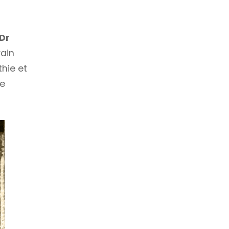
Dr
rain
thie et
le