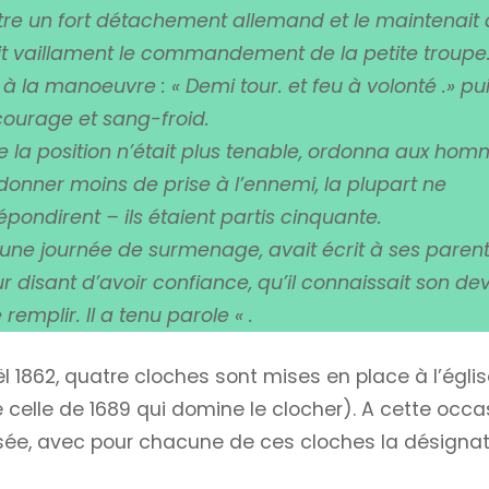
ntre un fort détachement allemand et le maintenait 
rit vaillament le commandement de la petite troupe
a manoeuvre : « Demi tour. et feu à volonté .» puis
courage et sang-froid.
ue la position n’était plus tenable, ordonna aux ho
 donner moins de prise à l’ennemi, la plupart ne
répondirent – ils étaient partis cinquante.
ès une journée de surmenage, avait écrit à ses paren
ur disant d’avoir confiance, qu’il connaissait son de
 remplir. Il a tenu parole « .
l 1862, quatre cloches sont mises en place à l’égli
 celle de 1689 qui domine le clocher). A cette occa
ée, avec pour chacune de ces cloches la désignat