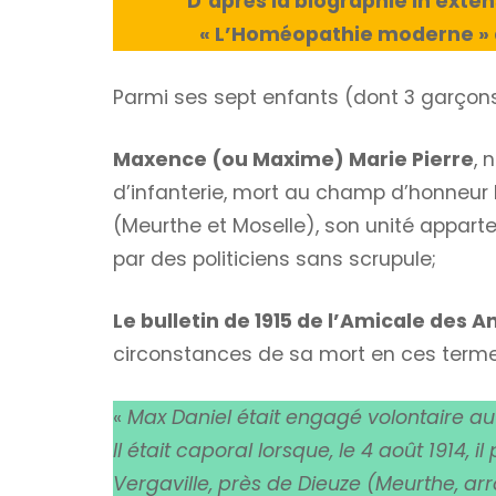
D’après la
biographie in exte
« L’Homéopathie moderne » du
Parmi ses sept enfants (dont 3 garçons 
Maxence (ou Maxime) Marie Pierre
, 
d’infanterie, mort au champ d’honneur le
(Meurthe et Moselle), son unité apparte
par des politiciens sans scrupule;
Le bulletin de 1915 de l’Amicale des A
circonstances de sa mort en ces terme
«
Max Daniel était engagé volontaire au 
Il était caporal lorsque, le 4 août 1914, i
Vergaville, près de Dieuze (Meurthe, a