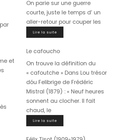
On parie sur une guerre
courte, juste le temps d’ un
aller-retour pour couper les
 par
Lire la suite
Le cafoucho
a
mme et
On trouve la définition du
és
« cafoutche » Dans Lou trésor
dóu Felibrige de Frédéric
Mistral (1879) : « Neuf heures
sonnent au clocher. Il fait
rès
chaud, le
Lire la suite
Félix Tisot (1909-1979)