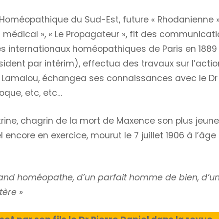
té Homéopathique du Sud-Est, future « Rhodanienne »
t médical », « Le Propagateur », fit des communicat
ès internationaux homéopathiques de Paris en 1889
ésident par intérim), effectua des travaux sur l’actio
 Lamalou, échangea ses connaissances avec le Dr
que, etc, etc…
ine, chagrin de la mort de Maxence son plus jeune 
 encore en exercice, mourut le 7 juillet 1906 à l’âge
un grand homéopathe, d’un parfait homme de bien, d’u
tère »