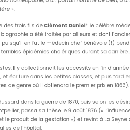
un grand homéopathe, d’un parfait homme de bien, d’u
tère »
.
 des trois fils de
Clément Daniel
*
le célèbre méd
la biographie a été traitée par ailleurs et dont l’anci
om puisqu’il en fut le médecin chef bénévole (!) pen
terribles épidémies cholériques durant sa carrière…
stes. Il y collectionnait les accessits en fin d’année
, et écriture dans les petites classes, et plus tard e
s de genre où il obtiendra le premier prix en 1866).
Hussard dans la guerre de 1870, puis selon les désir
pellier, passa sa thèse le 9 août 1876 (« L’influenc
et le produit de la gestation ») et revint à La Seyne
lles de l’hôpital.