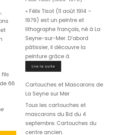
« Félix Tisot (11 août 1914 –
,
1979) est un peintre et
ions
lithographe français, né à La
 et
Seyne-sur-Mer. D’abord
n
pâtissier, il découvre la
peinture grâce à
Lire la suite
fils
 de 66
Cartouches et Mascarons de
La Seyne sur Mer
Tous les cartouches et
ne
mascarons du Bd du 4
septembre. Cartouches du
centre ancien.