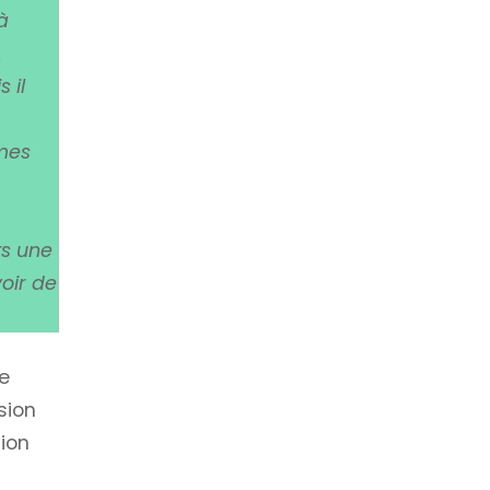
à
.
 il
mmes
ts une
voir de
se
sion
ion