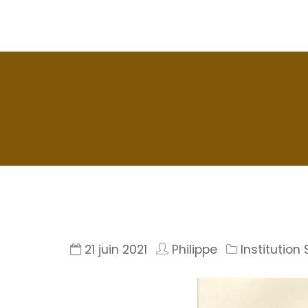
La Seyne en 1900
Histoire de La Seyne sur Mer
21 juin 2021
Philippe
Institution