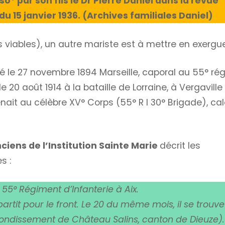
nso
* par son fils le Dr Pierre Daniel dans la revue
 15 janvier 1936. (Archives familiales Daniel)
viables), un autre mariste est à mettre en exergue
né le 27 novembre 1894 Marseille, caporal au 55° ré
 20 août 1914 à la bataille de Lorraine, à Vergaville
nait au célèbre XV° Corps (55° R I 30° Brigade), c
nciens de l’Institution Sainte Marie
décrit les
s :
55° Régiment d’Infanterie à Aix.
l partit pour le front. Le 20 du même mois, il se trouve
rrondissement de Château Salins, canton de Dieuze).