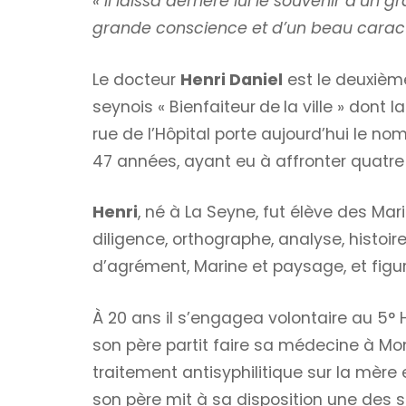
« Il laissa derrière lui le souvenir d’
grande conscience et d’un beau carac
Le docteur
Henri Daniel
est le deuxième
seynois « Bienfaiteur
de
la ville » dont 
rue de l’Hôpital porte aujourd’hui le n
47 années, ayant eu à affronter quatre 
Henri
, né à La Seyne, fut élève des Mari
diligence, orthographe, analyse, histoire
d’agrément, Marine et paysage, et figure
À 20 ans il s’engagea volontaire au 5° 
son père partit faire sa médecine à Mont
traitement antisyphilitique sur la mère 
son père mit à sa disposition une des sa