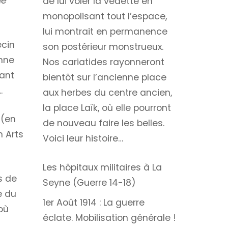
ne
de lui voler la vedette en
monopolisant tout l’espace,
lui montrait en permanence
ecin
son postérieur monstrueux.
enne
Nos cariatides rayonneront
dant
bientôt sur l’ancienne place
.
aux herbes du centre ancien,
la place Laïk, où elle pourront
 (en
de nouveau faire les belles.
n Arts
Voici leur histoire…
Les hôpitaux militaires à La
s de
Seyne (Guerre 14-18)
e du
1er Août 1914 : La guerre
 où
éclate. Mobilisation générale !