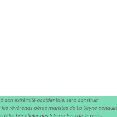
à son extrémité occidentale, sera construit
où les révérends pères maristes de La Seyne conduir
es faire bénéficier des joies saines de la mer.
«