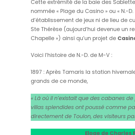
Cette extrémité de la baie des Sablett
nommée « Plage du Casino » ou « N.-D. d
d’établissement de jeux ni de lieu de cu
Ste Thérèse (aujourd’hui devenue un re
Chapelle ») ainsi qu’un projet de
Casin
Voici l’histoire de N.-D. de M-V :
1897 : Après Tamaris la station hiverna
grands de ce monde,
« Là où il n’existait que des cabanes d
villas splendides ont poussé comme p
directement de Toulon, des visiteurs par
Eloge de Charles 