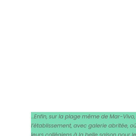
…
Enfin, sur la plage même de Mar-Vivo, 
l’établissement, avec galerie abritée, 
leurs collégiens à la belle saison pour l