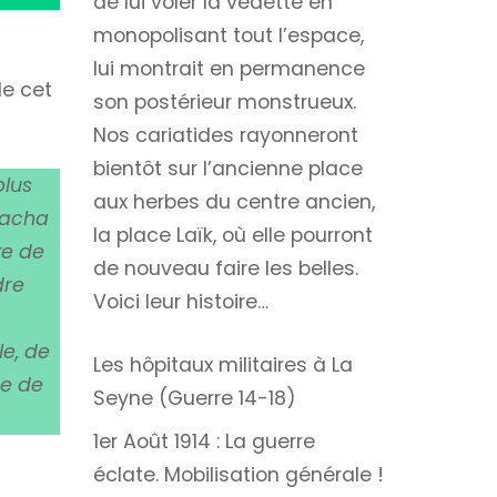
de lui voler la vedette en
monopolisant tout l’espace,
lui montrait en permanence
de cet
son postérieur monstrueux.
Nos cariatides rayonneront
bientôt sur l’ancienne place
plus
aux herbes du centre ancien,
ttacha
la place Laïk, où elle pourront
te de
de nouveau faire les belles.
dre
Voici leur histoire…
le, de
Les hôpitaux militaires à La
ue de
Seyne (Guerre 14-18)
1er Août 1914 : La guerre
éclate. Mobilisation générale !