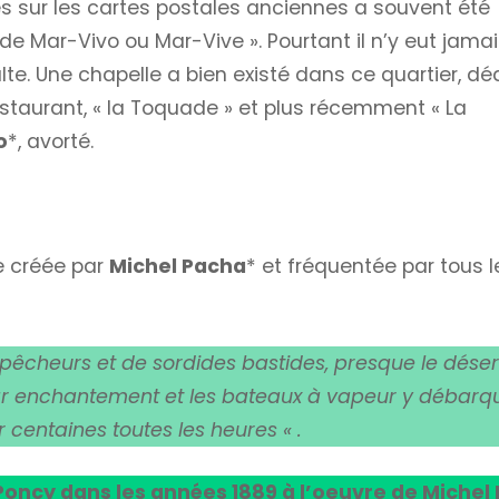
es sur les cartes postales anciennes a souvent été
e Mar-Vivo ou Mar-Vive ». Pourtant il n’y eut jamai
lte. Une chapelle a bien existé dans ce quartier, dé
staurant, « la Toquade » et plus récemment « La
o
*, avorté.
le créée par
Michel Pacha
* et fréquentée par tous l
e pêcheurs et de sordides bastides, presque le déser
ar enchantement et les bateaux à vapeur y débarq
 centaines toutes les heures « .
Poncy dans les années 1889 à l’oeuvre de Michel