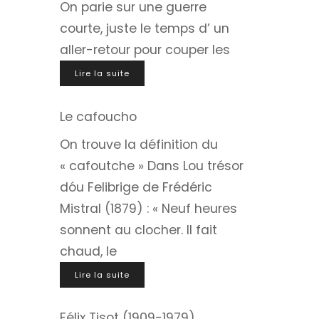
On parie sur une guerre
courte, juste le temps d’ un
aller-retour pour couper les
Lire la suite
Le cafoucho
On trouve la définition du
« cafoutche » Dans Lou trésor
dóu Felibrige de Frédéric
Mistral (1879) : « Neuf heures
sonnent au clocher. Il fait
chaud, le
Lire la suite
Félix Tisot (1909-1979)