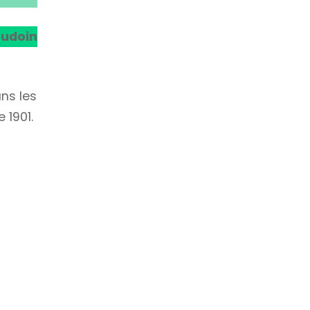
audoin
ns les
 1901.