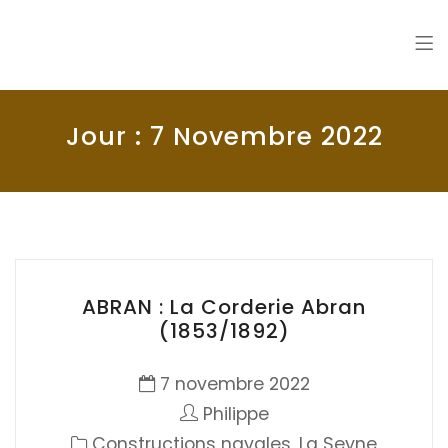
La Seyne en 1900
Histoire de La Seyne sur Mer
Jour :
7 Novembre 2022
ABRAN : La Corderie Abran
(1853/1892)
7 novembre 2022
Philippe
Constructions navales
,
La Seyne