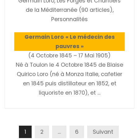
Germain Loro
,
Les Forges et Chantiers
de la Méditerranée (90 articles)
,
Personnalités
Germain Loro
« Le médecin des
pauvres »
(4 Octobre 1845 – 17 Mai 1905)
Né à Toulon le 4 Octobre 1845 de Blaise
Quirico Loro (né à Monza Italie, cafetier
en 1845 puis distillateur en 1852, et
liquoriste en 1870), et …
Pagination
1
2
…
6
Suivant
Des