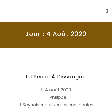
La Seyne en 1900
Histoire de La Seyne sur Mer
Jour :
4 Août 2020
La Pêche À L’issaugue
4 août 2020
Philippe
Seynoiseries,expressions locales