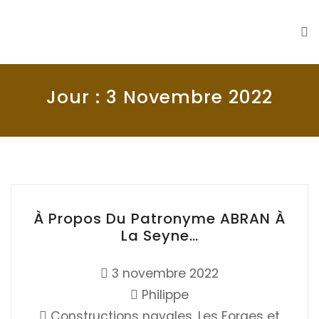
La Seyne en 1900
Histoire de La Seyne sur Mer
Jour :
3 Novembre 2022
À Propos Du Patronyme ABRAN À
La Seyne…
3 novembre 2022
Philippe
Constructions navales
,
Les Forges et