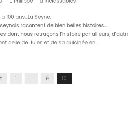
0
Philippe
Inclassables
 y a 100 ans…La Seyne.
seynois racontent de bien belles histoires…
dont nous retraçons l’histoire par ailleurs, d’autr
ont celle de Jules et de sa dulcinée en …
t
1
…
9
10