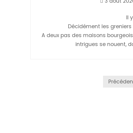
3 août 202
Il
Décidément les greniers 
A deux pas des maisons bourgeoises 
intrigues se nouent, d
Pagination
Précéden
Des
Publications