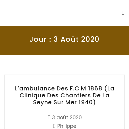
La Seyne en 1900
Histoire de La Seyne sur Mer
Jour :
3 Août 2020
L’ambulance Des F.C.M 1868 (la
Clinique Des Chantiers De La
Seyne Sur Mer 1940)
3 août 2020
Philippe