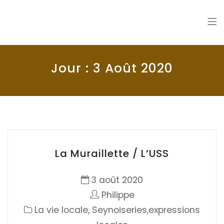
La Seyne en 1900
Histoire de La Seyne sur Mer
Jour :
3 Août 2020
La Muraillette / L’USS
3 août 2020
Philippe
La vie locale
,
Seynoiseries,expressions