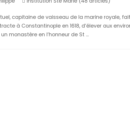
hilippe
Institution Ste Marie (48 articles)
uel, capitaine de vaisseau de la marine royale, fai
ontracte à Constantinople en 1618, d’élever aux envir
e un monastère en l’honneur de St …