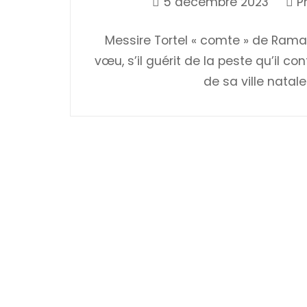
5 décembre 2023
P
Messire Tortel « comte » de Ramat
vœu, s’il guérit de la peste qu’il c
de sa ville natal