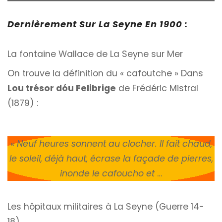
Dernièrement Sur La Seyne En 1900 :
La fontaine Wallace de La Seyne sur Mer
On trouve la définition du « cafoutche » Dans
Lou trésor dóu Felibrige
de Frédéric Mistral
(1879) :
«
Neuf heures sonnent au clocher. Il fait chaud,
le soleil, déjà haut, écrase la façade de pierres,
inonde le cafoucho et
…
Les hôpitaux militaires à La Seyne (Guerre 14-
18)