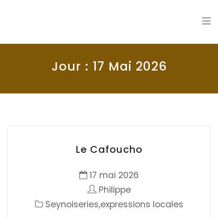
La Seyne en 1900
Histoire de La Seyne sur Mer
Jour :
17 Mai 2026
Le Cafoucho
17 mai 2026
Philippe
Seynoiseries,expressions locales