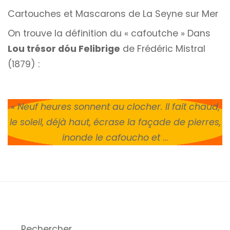
Cartouches et Mascarons de La Seyne sur Mer
On trouve la définition du « cafoutche » Dans
Lou trésor dóu Felibrige
de Frédéric Mistral
(1879) :
«
Neuf heures sonnent au clocher. Il fait chaud,
le soleil, déjà haut, écrase la façade de pierres,
inonde le cafoucho et
…
Rechercher