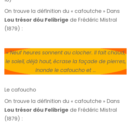
On trouve la définition du « cafoutche » Dans
Lou trésor dóu Felibrige
de Frédéric Mistral
(1879) :
«
Neuf heures sonnent au clocher. Il fait chaud,
le soleil, déjà haut, écrase la façade de pierres,
inonde le cafoucho et
…
Le cafoucho
On trouve la définition du « cafoutche » Dans
Lou trésor dóu Felibrige
de Frédéric Mistral
(1879) :